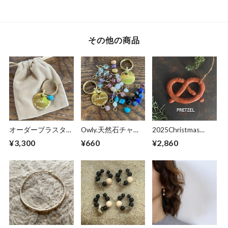
その他の商品
オーダーブラスタグ
Owly.天然石チャー
2025Christmas
(手書きワンちゃん
ム
ornament “ pretzels”
¥3,300
¥660
¥2,860
迷子札)