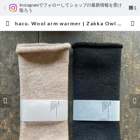
Instagramでフォローしてショップの最新情報を受け
開く
取ろう
hacu. Wool arm warmer | Zakka Owl 雑貨オウル-owly.accessories