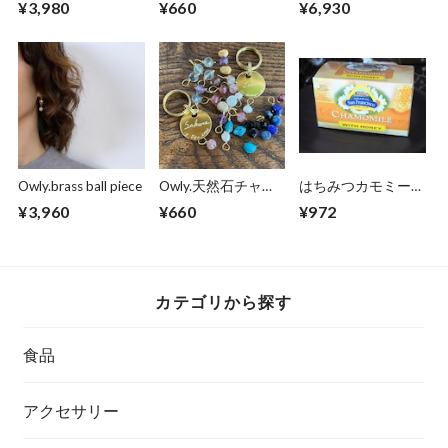
¥3,980
¥660
¥6,930
and socks “
Owly.brass ball piece
Owly.天然石チャー
はちみつカモミール
ム
ティー GRANJA
¥3,960
¥660
¥972
SanFrancisco
カテゴリから探す
食品
アクセサリー