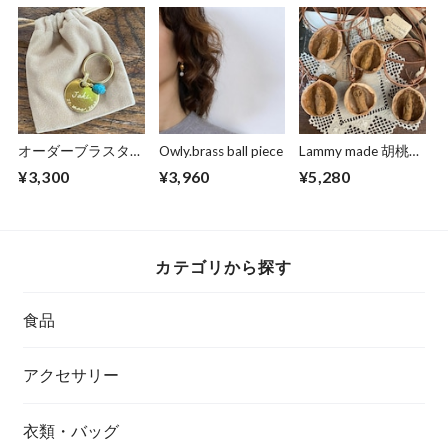
オーダーブラスタグ
Owly.brass ball piece
Lammy made 胡桃の
(手書きワンちゃん
中の住人たちネック
¥3,300
¥3,960
¥5,280
迷子札)
レス
カテゴリから探す
食品
アクセサリー
衣類・バッグ