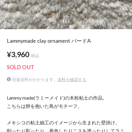
1
| 6
Lammymade clay ornament バードA
¥3,960
税込
SOLD OUT
別途送料がかかります。
送料を確認する
Lammy made(ラミーメイド)の木粉粘土の作品。
こちらは卵を抱いた鳥がモチーフ。
メキシコの粘土細工のイメージから生まれた壁掛け。
削ったり彫ったり、着色したりニスを塗ったりしてラミ