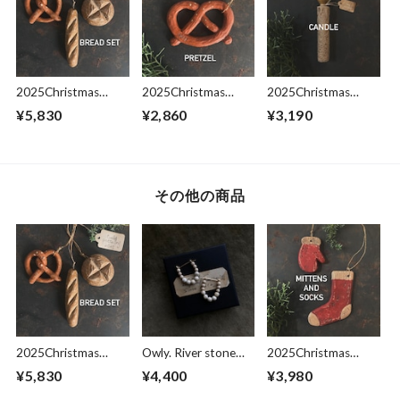
2025Christmas
2025Christmas
2025Christmas
ornament “Bread
ornament “ pretzels”
ornament “Candle“
¥5,830
¥2,860
¥3,190
set”
その他の商品
2025Christmas
Owly. River stone
2025Christmas
ornament “Bread
pierce
ornament “Mitten
¥5,830
¥4,400
¥3,980
set”
and socks “